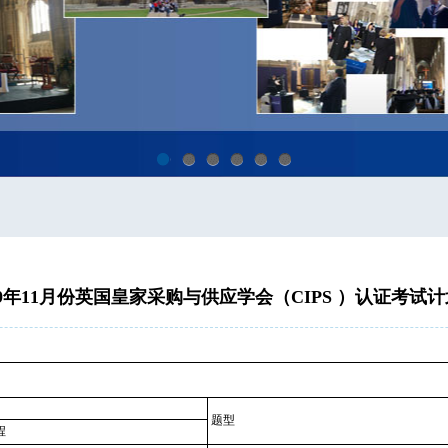
1
2
3
4
5
6
19年11月份英国皇家采购与供应学会（CIPS ）认证考试
题型
程