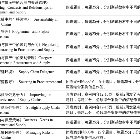
购与供应中的合同与关系管理》
四道题目，每题25分，分别测试教材中不同
ng Contracts and Relationships in
ement and Supply
中的可持续性》 Sustainability in
四道题目，每题25分，分别测试教材中不同
 Chains
理》Programme and Project
四道题目，每题25分，分别测试教材中不同
ement
与供应中的谈判与合同》Negotiating
四道题目，每题25分，分别测试教材中不同
ntracting in Procurement and Supply
与供应中的类别管理》Category
四道题目，每题25分，分别测试教材中不同
ment in Procurement and Supply
环境》 Supply Chain Diligence
四道题目，每题25分，分别测试教材中不同
闭卷案例约500字，五个题目，每题20分，
寻》 Sourcing in Procurement and
y
应当结合案例信息作答。
开卷案例，案例内容12-15页，提前2周发
应链竞争力》 Improving the
etiveness of Supply Chains
题目，每题25分，必须结合案例中的信息作
开卷案例，案例内容12-15页，提前2周发
应链管理》 Stratigic Supply Chain
ement
题目，每题25分，必须结合案例中的信息作
供应策略》Business Needs in
四道题目，每题25分，分别测试教材中不同
ement and Supply
闭卷案例约500字，四个题目，每题25分，
风险管理》 Managing Risks in
 Chains
应当结合案例信息作答。