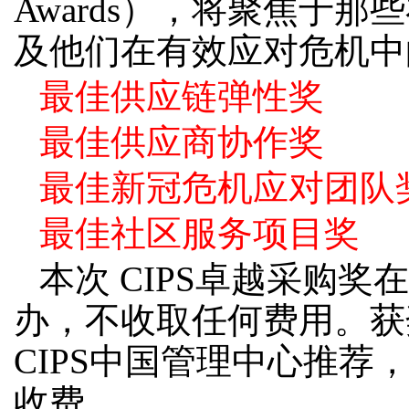
Awards），将聚焦于
及他们在有效应对危机中
最佳供应链弹性奖
最佳供应商协作奖
最佳新冠危机应对团队
最佳社区服务项目奖
本次 CIPS卓越采购奖
办，不收取任何费用。获奖单
CIPS中国管理中心推荐，并
收费。