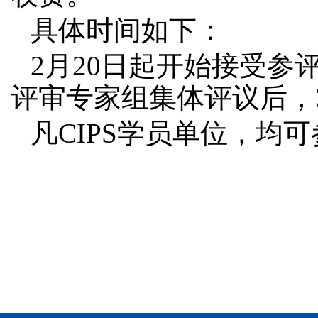
具体时间如下：
2月20日起开始接受参
评审专家组集体评议后，
凡CIPS学员单位，均