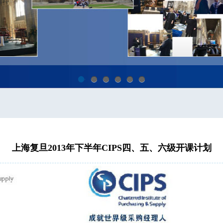
1
2
3
4
5
6
上海复旦2013年下半年CIPS四、五、六级开课计划