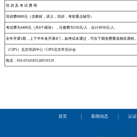
培 训 及 考 试 费 用
培训费8000元（含教材，讲义，培训，考前重点辅导）
考试费为4400元（共8个模块），注册费为550元/人，合计4950元/人。
全年开课1期，上下半年各开课4门，如考试未通过，可在下期免费重读相应课程
（CIPS）北京培训中心 / CIPS北京学员分会
电话：010-65541835,68519119
首页
新闻动态
认证