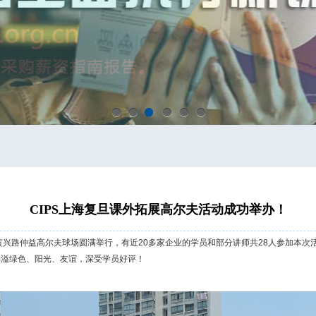
1
2
3
4
5
6
CIPS上海复旦课外拓展高尔夫活动成功举办！
活动在黄兴路仲益高尔夫球场圆满举行，有近20多家企业的学员和部分讲师共28人参加
洋溢绿色、阳光、友谊，深受学员好评！