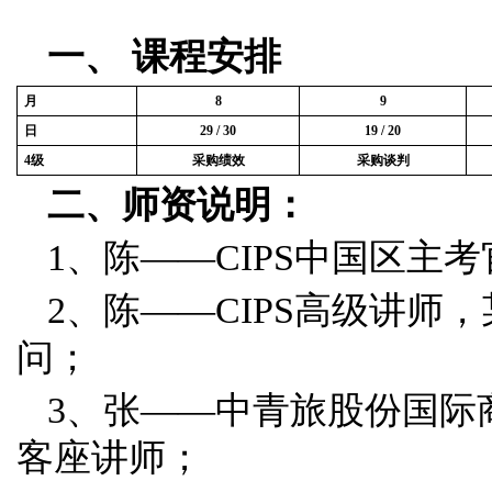
一、
课程安排
月
8
9
日
29 / 30
19 / 20
4
级
采购绩效
采购谈判
二、师资说明：
1、陈——CIPS中国区主考
2、陈——CIPS高级讲
问；
3、张——中青旅股份国际
客座讲师；