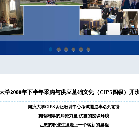
1
2
3
4
5
6
大学2008年下半年采购与供应基础文凭（CIPS四级）开
同济大学
CIPS
认证培训中心考试通过率名列前茅
拥有雄厚的师资力量
优雅的授课环境
让您的职业生涯走上一个崭新的里程