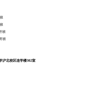
开班
开班
）开班
）开班
学沪北校区连学楼
302
室