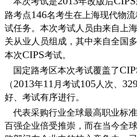
2013
CIPS
本次考试是
年改版后
146
路考点
名考生在上海现代物流
试任务。本次考试人员由来自上
关从业人员组成，其中来自全国
CIPS
本次
考试。
CIP
国定路考区本次考试覆盖了
2013
11
105
32
（
年
月考试
人次、
好、考试有序进行。
代表采购行业全球最高职业标
百强企业倍受推崇，而在当今全