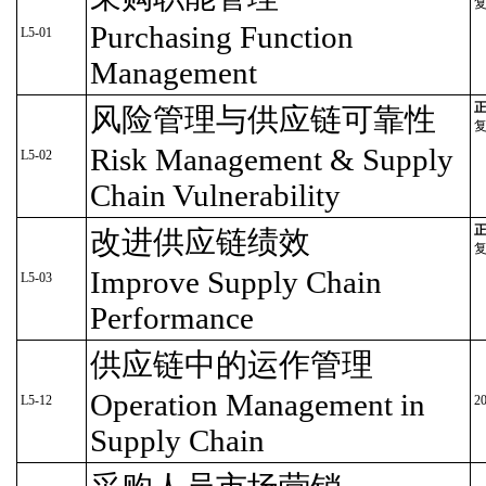
Purchasing Function
L5-01
Management
正
风险管理与供应链可靠性
Risk Management & Supply
L5-02
Chain Vulnerability
正
改进供应链绩效
Improve Supply Chain
L5-03
Performance
供应链中的运作管理
Operation Management in
L5-12
2
Supply Chain