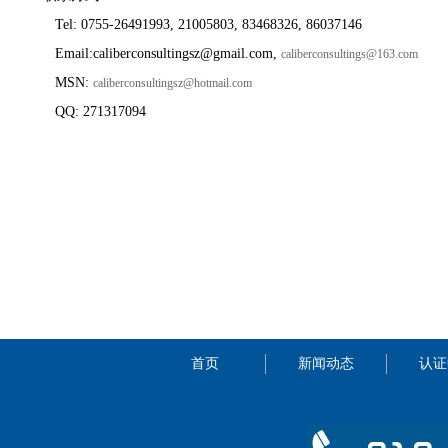
Tel: 0755-26491993, 21005803, 83468326, 86037146
Email:caliberconsultingsz@gmail.com,
caliberconsultings@163.com
MSN:
caliberconsultingsz@hotmail.com
QQ: 271317094
首页
新闻动态
认证