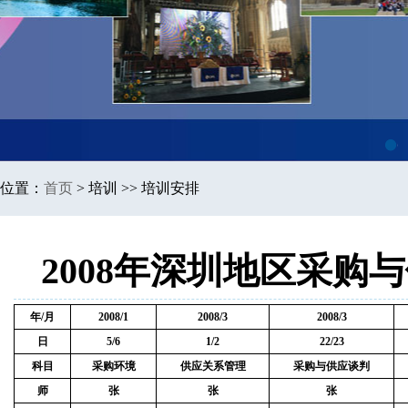
1
位置：
首页
>
培训 >> 培训安排
2008年深圳地区采购
年
/
月
2008/1
2008/3
2008/3
日
5/6
1/2
22/23
科目
采购环境
供应关系管理
采购与供应谈判
师
张
张
张