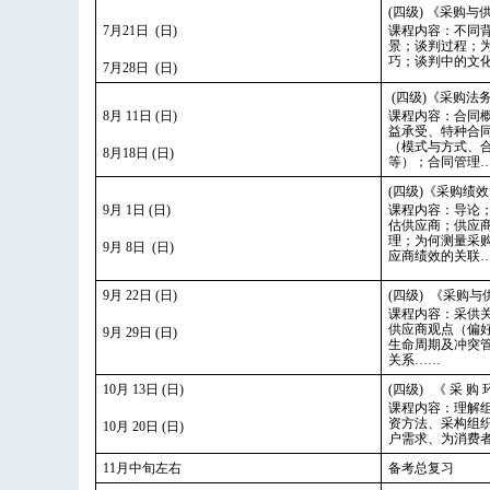
(四级) 《采购与
7月21日 (日)
课程内容：不同
景；谈判过程；
巧；谈判中的文
7月28日 (日)
(四级)《采购法
8月 11日 (日)
课程内容：合同
益承受、特种合
（模式与方式、
8月18日 (日)
等）；合同管理
(四级)《采购绩
9月 1日 (日)
课程内容：导论
估供应商；供应
理；为何测量采
9月 8日 (日)
应商绩效的关联
9月 22日 (日)
(四级) 《采购
课程内容：采供关
供应商观点（偏
9月 29日 (日)
生命周期及冲突
关系……
10月 13日 (日)
(四级) 《 采 购 
课程内容：理解
资方法、采构组
10月 20日 (日)
户需求、为消费
11月中旬左右
备考总复习