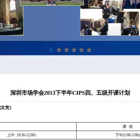
1
2
3
4
5
6
深圳市场学会2013下半年CIPS四、五级开课计划
基础文凭）
课 程
上午（9:30-12:00）
下午(1:00-5:00)