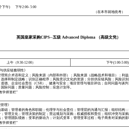
午) 下午2:00- 5:00
（在本市就地统考）
英国皇家采购CIPS--
五级 Advanced Diploma （高级文凭）
上午（9:30-12:00）
下午(1:00-5:00)
理与供应链脆弱性》
管理简介术语和定义；风险来源（内部和外部）；风险来源（战略战术和项目）；利益
；选择和制定战略；识别正确程序；风险意识文化的资源；分担供应链风险；风险识别
；道德、企业社会责任（CSR）、健康与安全；项目管理与项目评估；合同问题与谈
；国际问题；质量问题；风险控制；应急计划等。
教学师资栏”
能管理》
的基础；管理者的角色和职能；伦理学与社会责任；管理层的沟通与汇报；组织结构；
计；管理文化；管理决策的制定；营运规划与采购；权威授权和责任；组织冲突与采购
估；管理团队绩效；变革的驱动力；计划式变革；管理变革过程；电子商务对采购的影
教学师资栏”