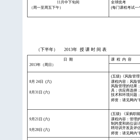
11月中下旬间
全球统考
（周一至周五下午）
(每门课程考试一个下
（下半年） 2013年 授 课 时 间 表
日 期
课 程 内 容
2013年（周日）
(五级)《风险管
8月 24日 (六)
课程内容：风险
风险管理的结果
具；供应商选择
8月31日 (六)
技术和环境问题
师资：请见网内“
(五级) 《采购职
9月21日 (六)
课程内容：管理
制跨度和岗位设
聘培训开发及评
9月28日 (六)
师资：请见网内“