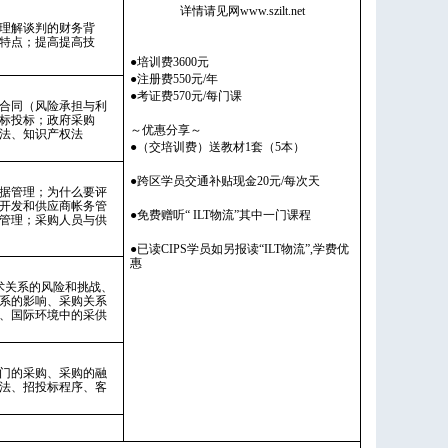
详情请见网www.szilt.net
理解谈判的财务背
特点；提高提高技
●培训费3600元
●注册费550元/年
●考证费570元/每门课
合同（风险承担与利
标投标；政府采购
～优惠分享～
法、知识产权法
●（交培训费）送教材1套（5本）
●跨区学员交通补贴现金20元/每次天
据管理；为什么要评
开发和供应商帐务管
●免费赠听“ ILT物流”其中一门课程
管理；采购人员与供
●已读CIPS学员如另报读“ILT物流”,学费优
惠
术关系的风险和挑战、
系的影响、采购关系
、国际环境中的采供
门的采购、采购的融
法、招投标程序、客