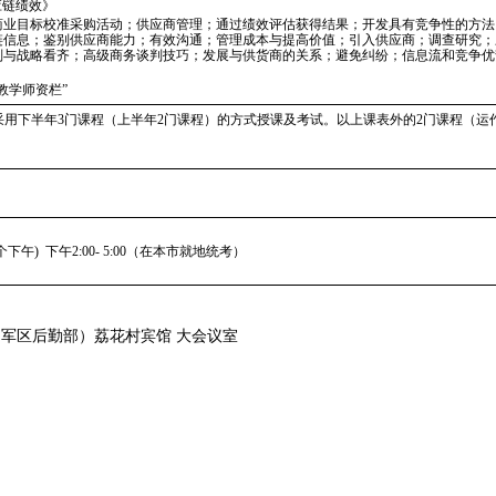
应链绩效》
商业目标校准采购活动；供应商管理；通过绩效评估获得结果；开发具有竞争性的方法
链信息；鉴别供应商能力；有效沟通；管理成本与提高价值；引入供应商；调查研究；
判与战略看齐；高级商务谈判技巧；发展与供货商的关系；避免纠纷；信息流和竞争优
教学师资栏”
，采用下半年3门课程（上半年2门课程）的方式授课及考试。以上课表外的2门课程（
午) 下午2:00- 5:00（在本市就地统考）
州军区后勤部）荔花村宾馆 大会议室