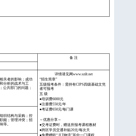
备 注
详情请见网www.szilt.net
相关者的影响；成功
“招生简章”
和分析的战术与工
五级报考条件：需持有CIPS四级基础文凭
判；公共部门的问题；
者可报考
五 级
●培训费6000元
●注册费550元/年
●考证费650元/每门课
组织结构与采购；控
～优惠分享～
职能；管理冲突；招
响等。
●交考证费时，赠送所报考课程教材
●跨区学员交通补贴20元/每次天
●免费赠听“ ILT物流”其中一门课程