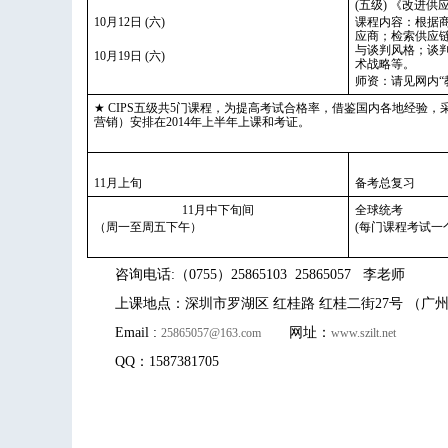
(五级) 《改进供
10月12日 (六)
课程内容：根据
应商；检索供应
与谈判风格；谈
10月19日 (六)
术战略等。
师资：请见网内“
★ CIPS五级共5门课程，为提高考试合格率，借鉴国内各地经验
营销）安排在2014年上半年上课和考证。
11月上旬
备考总复习
11月中下旬间
全球统考
（周一至周五下午）
(每门课程考试一个下
咨询电话:（0755）25865103 25865057 李老师
上课地点：深圳市罗湖区 红桂路 红桂二街27号 （广
Email :
网址：
25865057@163.com
www.szilt.net
QQ：1587381705