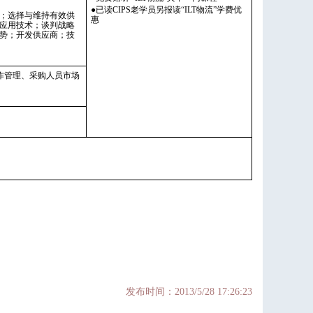
●已读CIPS老学员另报读“ILT物流”学费优
；选择与维持有效供
惠
应用技术；谈判战略
势；开发供应商；技
运作管理、采购人员市场
发布时间：2013/5/28 17:26:23