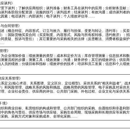
供应谈判》
背景下谈判；了解供应商组织；谈判准备；财务工具在谈判中的应用；分析财务贡献；
为谈判各阶段分配资源；说服的技巧；谈判战术；结束谈判；有效沟通；成功谈判者的
化因素；电话谈判；内部谈判；电子谈判；个人绩效评估等……
务与合同管理》
概述（概念特征、内容形式、订立与效力、履行与担保、变更与转让、违约等）；买卖
同）；国际货物买卖合同（买卖制度、内容形式、风险与所有权转移、违约救济）；招
合同质疑、投诉与责任）；其它重要的与采购相关的法律（反垄断法、消费者权益保护
……
效管理》
；为企业增加价值；绩效测量的类型；成本和定价方法；库存管理测量；信息技术和数
商测量流程的步骤；测量工具；绩效测量；沟通；财务评价；其它的绩效评估；供应商
购人员的绩效；分级目标和指标；绩效评价的技术；培训和员工发展；信息和个人绩效
…
与供应关系管理》
系定义(核心术语、关系图谱、定义区分、定位模型)、采供关系的“相关利益者”、战
好）和风险管理、战略关系的风险和挑战、战略局势的风险管理、电子采购及对采供关
管理、企业社会责任、供应商的评估、公共部门采购、外包过程、企业文化与采供关系
环 境》
组织和商业目标、私营组织的构成和管理、公共部门组织的采购、自愿组织和非盈利部
织中的角色与责任、供应市场与供应链、采购生命周期、现场采购和长期供应等采购方
者采购、采购方式对象和采购成本、全球化采购……