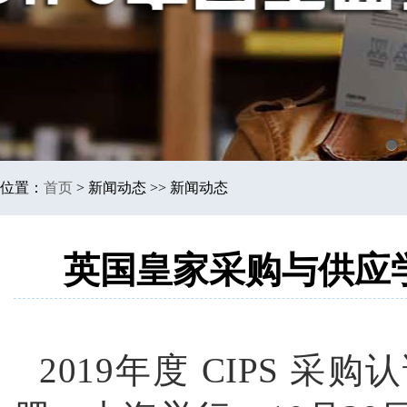
1
位置：
首页
>
新闻动态 >> 新闻动态
英国皇家采购与供应学
2019年度 CIPS