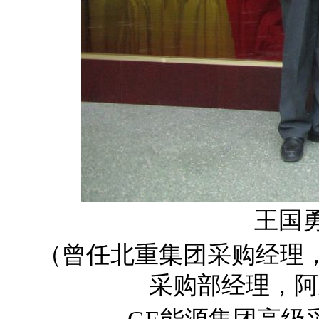
王国勇
（曾任北重集团采购经理
采购部经理，阿